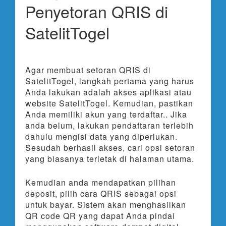
Penyetoran QRIS di
SatelitTogel
Agar membuat setoran QRIS di
SatelitTogel, langkah pertama yang harus
Anda lakukan adalah akses aplikasi atau
website SatelitTogel. Kemudian, pastikan
Anda memiliki akun yang terdaftar.. Jika
anda belum, lakukan pendaftaran terlebih
dahulu mengisi data yang diperlukan.
Sesudah berhasil akses, cari opsi setoran
yang biasanya terletak di halaman utama.
Kemudian anda mendapatkan pilihan
deposit, pilih cara QRIS sebagai opsi
untuk bayar. Sistem akan menghasilkan
QR code QR yang dapat Anda pindai