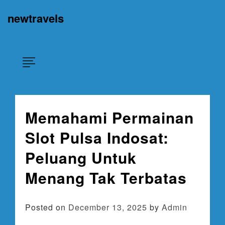
Skip
×
to
newtravels
content
Memahami Permainan
Slot Pulsa Indosat:
Peluang Untuk
Menang Tak Terbatas
Posted on
December 13, 2025
by
Admin