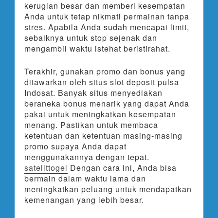
kerugian besar dan memberi kesempatan
Anda untuk tetap nikmati permainan tanpa
stres. Apabila Anda sudah mencapai limit,
sebaiknya untuk stop sejenak dan
mengambil waktu istehat beristirahat.
Terakhir, gunakan promo dan bonus yang
ditawarkan oleh situs slot deposit pulsa
Indosat. Banyak situs menyediakan
beraneka bonus menarik yang dapat Anda
pakai untuk meningkatkan kesempatan
menang. Pastikan untuk membaca
ketentuan dan ketentuan masing-masing
promo supaya Anda dapat
menggunakannya dengan tepat.
satelittogel
Dengan cara ini, Anda bisa
bermain dalam waktu lama dan
meningkatkan peluang untuk mendapatkan
kemenangan yang lebih besar.