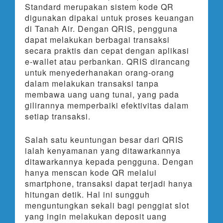
Standard merupakan sistem kode QR
digunakan dipakai untuk proses keuangan
di Tanah Air. Dengan QRIS, pengguna
dapat melakukan berbagai transaksi
secara praktis dan cepat dengan aplikasi
e-wallet atau perbankan. QRIS dirancang
untuk menyederhanakan orang-orang
dalam melakukan transaksi tanpa
membawa uang uang tunai, yang pada
gilirannya memperbaiki efektivitas dalam
setiap transaksi.
Salah satu keuntungan besar dari QRIS
ialah kenyamanan yang ditawarkannya
ditawarkannya kepada pengguna. Dengan
hanya menscan kode QR melalui
smartphone, transaksi dapat terjadi hanya
hitungan detik. Hal ini sungguh
menguntungkan sekali bagi penggiat slot
yang ingin melakukan deposit uang