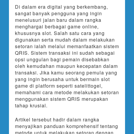
Di dalam era digital yang berkembang,
sangat banyak pengguna yang ingin
menelusuri jalan baru dalam rangka
menghargai berbagai game online,
khususnya slot. Salah satu cara yang
digunakan serta mudah dalam melakukan
setoran ialah melalui memanfaatkan sistem
QRIS. Sistem transaksi ini sudah sebagai
opsi unggulan bagi pemain disebabkan
oleh kemudahan maupun kecepatan dalam
transaksi. Jika kamu seorang pemula yang
yang ingin berusaha untuk bermain slot
game di platform seperti satelittogel,
memahami cara metode melakukan setoran
menggunakan sistem QRIS merupakan
tahap krusial.
Artikel tersebut hadir dalam rangka
menyajikan panduan komprehensif tentang
metode untuk melakukan setoran dengan