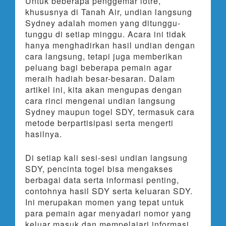
Untuk beberapa penggemar lotre,
khususnya di Tanah Air, undian langsung
Sydney adalah momen yang ditunggu-
tunggu di setiap minggu. Acara ini tidak
hanya menghadirkan hasil undian dengan
cara langsung, tetapi juga memberikan
peluang bagi beberapa pemain agar
meraih hadiah besar-besaran. Dalam
artikel ini, kita akan mengupas dengan
cara rinci mengenai undian langsung
Sydney maupun togel SDY, termasuk cara
metode berpartisipasi serta mengerti
hasilnya.
Di setiap kali sesi-sesi undian langsung
SDY, pencinta togel bisa mengakses
berbagai data serta informasi penting,
contohnya hasil SDY serta keluaran SDY.
Ini merupakan momen yang tepat untuk
para pemain agar menyadari nomor yang
keluar masuk dan mempelajari informasi