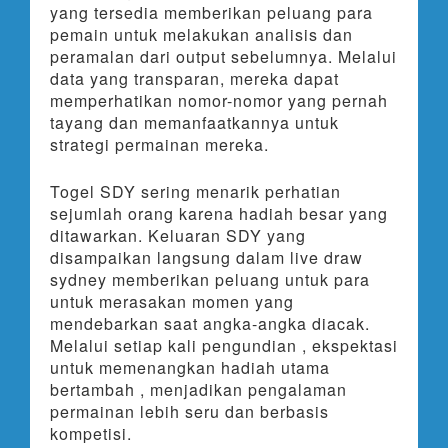
yang tersedia memberikan peluang para
pemain untuk melakukan analisis dan
peramalan dari output sebelumnya. Melalui
data yang transparan, mereka dapat
memperhatikan nomor-nomor yang pernah
tayang dan memanfaatkannya untuk
strategi permainan mereka.
Togel SDY sering menarik perhatian
sejumlah orang karena hadiah besar yang
ditawarkan. Keluaran SDY yang
disampaikan langsung dalam live draw
sydney memberikan peluang untuk para
untuk merasakan momen yang
mendebarkan saat angka-angka diacak.
Melalui setiap kali pengundian , ekspektasi
untuk memenangkan hadiah utama
bertambah , menjadikan pengalaman
permainan lebih seru dan berbasis
kompetisi.