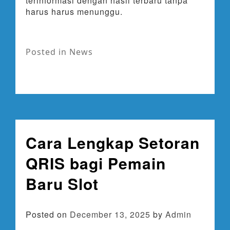
terinformasi dengan hasil terbaru tanpa
harus harus menunggu.
Posted in
News
Cara Lengkap Setoran
QRIS bagi Pemain
Baru Slot
Posted on
December 13, 2025
by
Admin