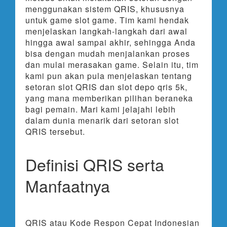
menggunakan sistem QRIS, khususnya
untuk game slot game. Tim kami hendak
menjelaskan langkah-langkah dari awal
hingga awal sampai akhir, sehingga Anda
bisa dengan mudah menjalankan proses
dan mulai merasakan game. Selain itu, tim
kami pun akan pula menjelaskan tentang
setoran slot QRIS dan slot depo qris 5k,
yang mana memberikan pilihan beraneka
bagi pemain. Mari kami jelajahi lebih
dalam dunia menarik dari setoran slot
QRIS tersebut.
Definisi QRIS serta
Manfaatnya
QRIS atau Kode Respon Cepat Indonesian