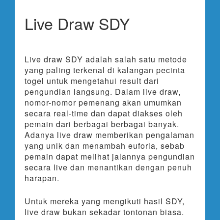
Live Draw SDY
Live draw SDY adalah salah satu metode
yang paling terkenal di kalangan pecinta
togel untuk mengetahui result dari
pengundian langsung. Dalam live draw,
nomor-nomor pemenang akan umumkan
secara real-time dan dapat diakses oleh
pemain dari berbagai berbagai banyak.
Adanya live draw memberikan pengalaman
yang unik dan menambah euforia, sebab
pemain dapat melihat jalannya pengundian
secara live dan menantikan dengan penuh
harapan.
Untuk mereka yang mengikuti hasil SDY,
live draw bukan sekadar tontonan biasa.