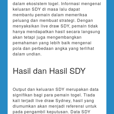
dalam ekosistem togel. Informasi mengenai
keluaran SDY di masa lalu dapat
membantu pemain dalam memeriksa
peluang dan membuat strategi. Dengan
menyaksikan live draw SDY, pemain tidak
hanya mendapatkan hasil secara langsung
akan tetapi juga mengembangkan
pemahaman yang lebih baik mengenai
pola dan perbedaan angka yang terlihat
dalam undian.
Hasil dan Hasil SDY
Output dan keluaran SDY merupakan data
signifikan bagi para pemain togel. Tiada
kali terjadi live draw Sydney, hasil yang
diumumkan akan menjadi referensi untuk
pada pengambil keputusan. Data SDY