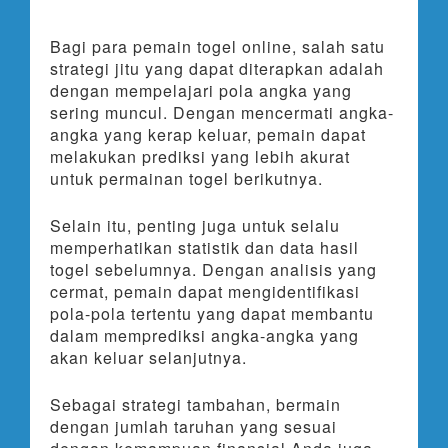
Bagi para pemain togel online, salah satu
strategi jitu yang dapat diterapkan adalah
dengan mempelajari pola angka yang
sering muncul. Dengan mencermati angka-
angka yang kerap keluar, pemain dapat
melakukan prediksi yang lebih akurat
untuk permainan togel berikutnya.
Selain itu, penting juga untuk selalu
memperhatikan statistik dan data hasil
togel sebelumnya. Dengan analisis yang
cermat, pemain dapat mengidentifikasi
pola-pola tertentu yang dapat membantu
dalam memprediksi angka-angka yang
akan keluar selanjutnya.
Sebagai strategi tambahan, bermain
dengan jumlah taruhan yang sesuai