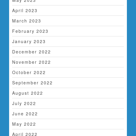
May 2023
April 2023
March 2023
February 2023
January 2023
December 2022
November 2022
October 2022
September 2022
August 2022
July 2022
June 2022
May 2022
April 2022