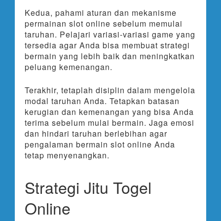
Kedua, pahami aturan dan mekanisme
permainan slot online sebelum memulai
taruhan. Pelajari variasi-variasi game yang
tersedia agar Anda bisa membuat strategi
bermain yang lebih baik dan meningkatkan
peluang kemenangan.
Terakhir, tetaplah disiplin dalam mengelola
modal taruhan Anda. Tetapkan batasan
kerugian dan kemenangan yang bisa Anda
terima sebelum mulai bermain. Jaga emosi
dan hindari taruhan berlebihan agar
pengalaman bermain slot online Anda
tetap menyenangkan.
Strategi Jitu Togel
Online