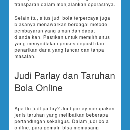
transparan dalam menjalankan operasinya.
Selain itu, situs judi bola terpercaya juga
biasanya menawarkan berbagai metode
pembayaran yang aman dan dapat
diandalkan. Pastikan untuk memilih situs
yang menyediakan proses deposit dan
penarikan dana yang lancar dan tanpa
masalah.
Judi Parlay dan Taruhan
Bola Online
Apa itu judi parlay? Judi parlay merupakan
jenis taruhan yang melibatkan beberapa
pertandingan sekaligus. Dalam judi bola
online, para pemain bisa memasang