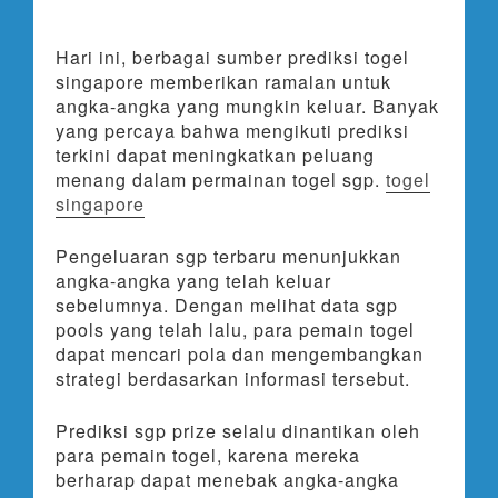
Hari ini, berbagai sumber prediksi togel
singapore memberikan ramalan untuk
angka-angka yang mungkin keluar. Banyak
yang percaya bahwa mengikuti prediksi
terkini dapat meningkatkan peluang
menang dalam permainan togel sgp.
togel
singapore
Pengeluaran sgp terbaru menunjukkan
angka-angka yang telah keluar
sebelumnya. Dengan melihat data sgp
pools yang telah lalu, para pemain togel
dapat mencari pola dan mengembangkan
strategi berdasarkan informasi tersebut.
Prediksi sgp prize selalu dinantikan oleh
para pemain togel, karena mereka
berharap dapat menebak angka-angka