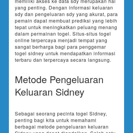
memiliki akses ke data sdy merupakan hal
yang penting. Dengan informasi keluaran
sdy dan pengeluaran sdy yang akurat, para
pemain dapat membuat prediksi yang lebih
tepat untuk meningkatkan peluang menang
dalam permainan togel. Situs-situs togel
online terpercaya menjadi tempat yang
sangat berharga bagi para penggemar
togel sidney untuk mendapatkan informasi
terbaru dan terpercaya secara langsung.
Metode Pengeluaran
Keluaran Sidney
Sebagai seorang pecinta togel Sidney,
penting bagi kita untuk memahami
berbagai metode pengeluaran keluaran