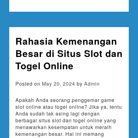
Rahasia Kemenangan
Besar di Situs Slot dan
Togel Online
Posted on
May 20, 2024
by
Admin
Apakah Anda seorang penggemar game
slot online atau togel online? Jika ya, tentu
Anda sudah tak asing lagi dengan
berbagai situs slot dan togel online yang
menawarkan kesempatan untuk meraih
kemenangan besar. Hal ini memang