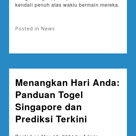
kendali penuh atas waktu bermain mereka.
Posted in
News
Menangkan Hari Anda:
Panduan Togel
Singapore dan
Prediksi Terkini