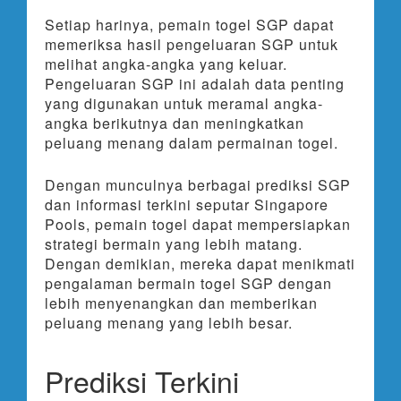
Setiap harinya, pemain togel SGP dapat
memeriksa hasil pengeluaran SGP untuk
melihat angka-angka yang keluar.
Pengeluaran SGP ini adalah data penting
yang digunakan untuk meramal angka-
angka berikutnya dan meningkatkan
peluang menang dalam permainan togel.
Dengan munculnya berbagai prediksi SGP
dan informasi terkini seputar Singapore
Pools, pemain togel dapat mempersiapkan
strategi bermain yang lebih matang.
Dengan demikian, mereka dapat menikmati
pengalaman bermain togel SGP dengan
lebih menyenangkan dan memberikan
peluang menang yang lebih besar.
Prediksi Terkini