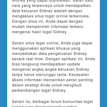
Sidney yang dapat diandalkan. Salah satu
cara yang terpercaya untuk mendapatkan
data keluaran Sidney adalah dengan
mengakses situs togel online terkemuka.
Dengan situs ini, Anda dapat dengan
mudah memperoleh informasi terbaru
mengenai hasil togel Sidney.
Selain situs togel online, Anda juga dapat
menggunakan aplikasi khusus yang
menyediakan data pengeluaran Sidney
secara real-time. Dengan aplikasi ini, Anda
bisa langsung mendapatkan update
mengenai angka-angka keluaran Sidney
tanpa harus menunggu lama. Kecepatan
akses informasi memainkan peran penting
dalam strategi Anda untuk mengikuti
perkembangan togel Sidney.
Selain itu, berbagai forum komunitas togel
online juga dapat menjadi sumber