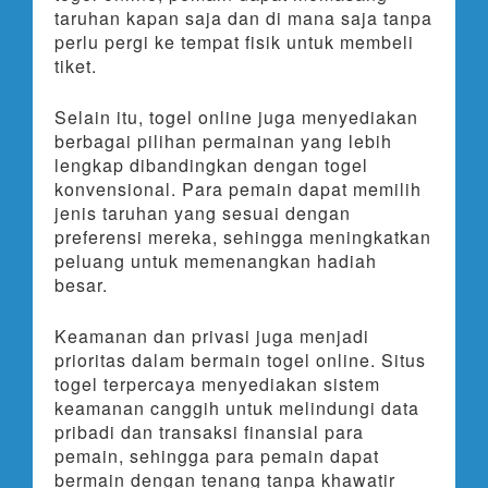
taruhan kapan saja dan di mana saja tanpa
perlu pergi ke tempat fisik untuk membeli
tiket.
Selain itu, togel online juga menyediakan
berbagai pilihan permainan yang lebih
lengkap dibandingkan dengan togel
konvensional. Para pemain dapat memilih
jenis taruhan yang sesuai dengan
preferensi mereka, sehingga meningkatkan
peluang untuk memenangkan hadiah
besar.
Keamanan dan privasi juga menjadi
prioritas dalam bermain togel online. Situs
togel terpercaya menyediakan sistem
keamanan canggih untuk melindungi data
pribadi dan transaksi finansial para
pemain, sehingga para pemain dapat
bermain dengan tenang tanpa khawatir