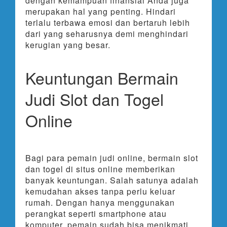
dengan kemampuan finansial Anda juga
merupakan hal yang penting. Hindari
terlalu terbawa emosi dan bertaruh lebih
dari yang seharusnya demi menghindari
kerugian yang besar.
Keuntungan Bermain
Judi Slot dan Togel
Online
Bagi para pemain judi online, bermain slot
dan togel di situs online memberikan
banyak keuntungan. Salah satunya adalah
kemudahan akses tanpa perlu keluar
rumah. Dengan hanya menggunakan
perangkat seperti smartphone atau
komputer, pemain sudah bisa menikmati