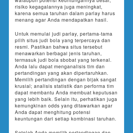
walaupun potensi keuntungannya besar,
risiko kegagalannya juga meningkat,
karena semua taruhan dalam parlay harus
menang agar Anda mendapatkan hasil.
Untuk memulai judi parlay, pertama-tama
pilih situs judi bola yang terpercaya dan
resmi. Pastikan bahwa situs tersebut
menawarkan berbagai jenis taruhan,
termasuk judi bola sbobat yang terkenal.
Anda lalu dapat menganalisis tim dan
pertandingan yang akan dipertaruhkan.
Memilih pertandingan dengan bijak sangat
krusial; analisis statistik dan performa tim
dapat membantu Anda membuat keputusan
yang lebih baik. Selain itu, perhatikan juga
kemungkinan odds yang ditawarkan agar
Anda dapat menghitung potensi
keuntungan dari setiap kombinasi taruhan.
Setelah Anda memilih pertandingan dan