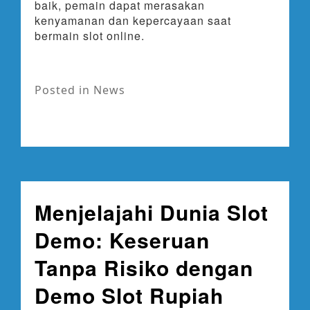
baik, pemain dapat merasakan
kenyamanan dan kepercayaan saat
bermain slot online.
Posted in
News
Menjelajahi Dunia Slot
Demo: Keseruan
Tanpa Risiko dengan
Demo Slot Rupiah