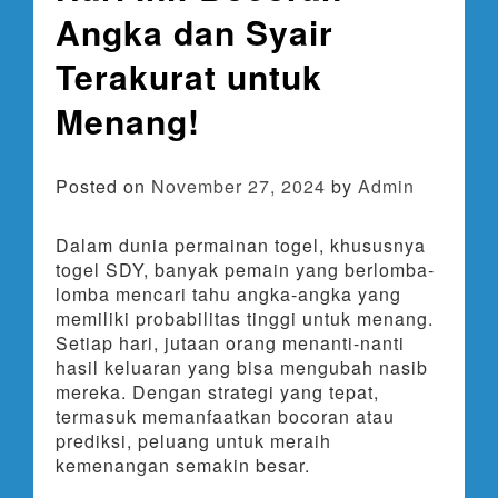
Angka dan Syair
Terakurat untuk
Menang!
Posted on
November 27, 2024
by
Admin
Dalam dunia permainan togel, khususnya
togel SDY, banyak pemain yang berlomba-
lomba mencari tahu angka-angka yang
memiliki probabilitas tinggi untuk menang.
Setiap hari, jutaan orang menanti-nanti
hasil keluaran yang bisa mengubah nasib
mereka. Dengan strategi yang tepat,
termasuk memanfaatkan bocoran atau
prediksi, peluang untuk meraih
kemenangan semakin besar.