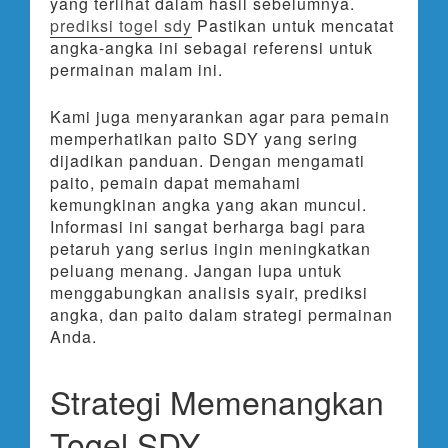
yang terlihat dalam hasil sebelumnya.
prediksi togel sdy
Pastikan untuk mencatat
angka-angka ini sebagai referensi untuk
permainan malam ini.
Kami juga menyarankan agar para pemain
memperhatikan paito SDY yang sering
dijadikan panduan. Dengan mengamati
paito, pemain dapat memahami
kemungkinan angka yang akan muncul.
Informasi ini sangat berharga bagi para
petaruh yang serius ingin meningkatkan
peluang menang. Jangan lupa untuk
menggabungkan analisis syair, prediksi
angka, dan paito dalam strategi permainan
Anda.
Strategi Memenangkan
Togel SDY