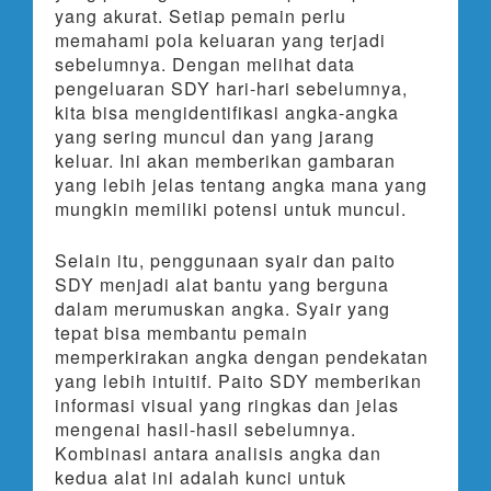
yang akurat. Setiap pemain perlu
memahami pola keluaran yang terjadi
sebelumnya. Dengan melihat data
pengeluaran SDY hari-hari sebelumnya,
kita bisa mengidentifikasi angka-angka
yang sering muncul dan yang jarang
keluar. Ini akan memberikan gambaran
yang lebih jelas tentang angka mana yang
mungkin memiliki potensi untuk muncul.
Selain itu, penggunaan syair dan paito
SDY menjadi alat bantu yang berguna
dalam merumuskan angka. Syair yang
tepat bisa membantu pemain
memperkirakan angka dengan pendekatan
yang lebih intuitif. Paito SDY memberikan
informasi visual yang ringkas dan jelas
mengenai hasil-hasil sebelumnya.
Kombinasi antara analisis angka dan
kedua alat ini adalah kunci untuk