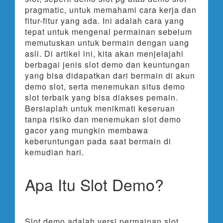
pragmatic, untuk memahami cara kerja dan
fitur-fitur yang ada. Ini adalah cara yang
tepat untuk mengenal permainan sebelum
memutuskan untuk bermain dengan uang
asli. Di artikel ini, kita akan menjelajahi
berbagai jenis slot demo dan keuntungan
yang bisa didapatkan dari bermain di akun
demo slot, serta menemukan situs demo
slot terbaik yang bisa diakses pemain.
Bersiaplah untuk menikmati keseruan
tanpa risiko dan menemukan slot demo
gacor yang mungkin membawa
keberuntungan pada saat bermain di
kemudian hari.
Apa Itu Slot Demo?
Slot demo adalah versi permainan slot