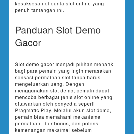
kesuksesan di dunia slot online yang
penuh tantangan ini.
Panduan Slot Demo
Gacor
Slot demo gacor menjadi pilihan menarik
bagi para pemain yang ingin merasakan
sensasi permainan slot tanpa harus
mengeluarkan uang. Dengan
menggunakan slot demo, pemain dapat
mencoba berbagai jenis slot online yang
ditawarkan oleh penyedia seperti
Pragmatic Play. Melalui akun slot demo,
pemain bisa memahami mekanisme
permainan, fitur bonus, dan potensi
kemenangan maksimal sebelum