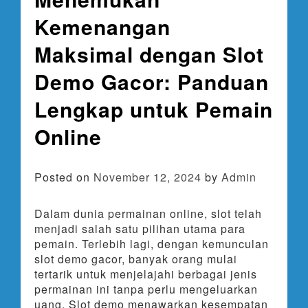
Kemenangan
Maksimal dengan Slot
Demo Gacor: Panduan
Lengkap untuk Pemain
Online
Posted on
November 12, 2024
by
Admin
Dalam dunia permainan online, slot telah
menjadi salah satu pilihan utama para
pemain. Terlebih lagi, dengan kemunculan
slot demo gacor, banyak orang mulai
tertarik untuk menjelajahi berbagai jenis
permainan ini tanpa perlu mengeluarkan
uang. Slot demo menawarkan kesempatan