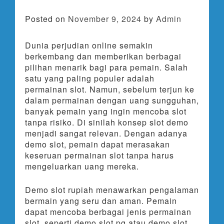
Posted on
November 9, 2024
by
Admin
Dunia perjudian online semakin
berkembang dan memberikan berbagai
pilihan menarik bagi para pemain. Salah
satu yang paling populer adalah
permainan slot. Namun, sebelum terjun ke
dalam permainan dengan uang sungguhan,
banyak pemain yang ingin mencoba slot
tanpa risiko. Di sinilah konsep slot demo
menjadi sangat relevan. Dengan adanya
demo slot, pemain dapat merasakan
keseruan permainan slot tanpa harus
mengeluarkan uang mereka.
Demo slot rupiah menawarkan pengalaman
bermain yang seru dan aman. Pemain
dapat mencoba berbagai jenis permainan
slot, seperti demo slot pg atau demo slot