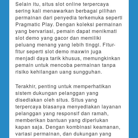
Selain itu, situs slot online terpercaya
sering kali menawarkan berbagai pilihan
permainan dari penyedia terkemuka seperti
Pragmatic Play. Dengan koleksi permainan
yang bervariasi, pemain dapat menikmati
slot demo yang gacor dan memiliki
peluang menang yang lebih tinggi. Fitur-
fitur seperti slot demo maxwin juga
menjadi daya tarik khusus, memungkinkan
pemain untuk mencoba permainan tanpa
risiko kehilangan uang sungguhan.
Terakhir, penting untuk memperhatikan
sistem dukungan pelanggan yang
disediakan oleh situs. Situs yang
terpercaya biasanya menyediakan layanan
pelanggan yang responsif dan ramah,
memberikan bantuan yang diperlukan
kapan saja. Dengan kombinasi keamanan,
variasi permainan, dan dukungan yang