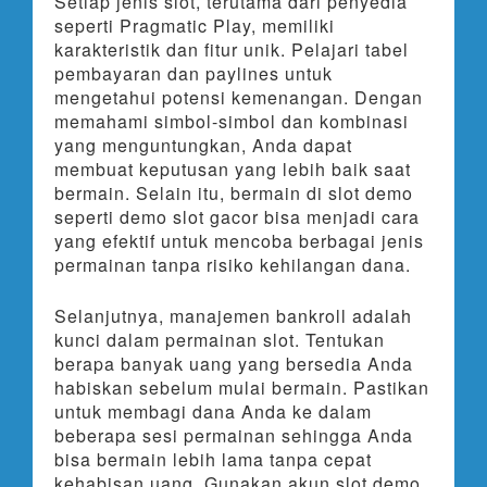
Setiap jenis slot, terutama dari penyedia
seperti Pragmatic Play, memiliki
karakteristik dan fitur unik. Pelajari tabel
pembayaran dan paylines untuk
mengetahui potensi kemenangan. Dengan
memahami simbol-simbol dan kombinasi
yang menguntungkan, Anda dapat
membuat keputusan yang lebih baik saat
bermain. Selain itu, bermain di slot demo
seperti demo slot gacor bisa menjadi cara
yang efektif untuk mencoba berbagai jenis
permainan tanpa risiko kehilangan dana.
Selanjutnya, manajemen bankroll adalah
kunci dalam permainan slot. Tentukan
berapa banyak uang yang bersedia Anda
habiskan sebelum mulai bermain. Pastikan
untuk membagi dana Anda ke dalam
beberapa sesi permainan sehingga Anda
bisa bermain lebih lama tanpa cepat
kehabisan uang. Gunakan akun slot demo