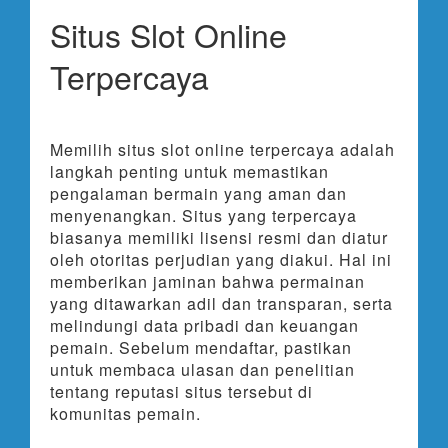
Situs Slot Online
Terpercaya
Memilih situs slot online terpercaya adalah
langkah penting untuk memastikan
pengalaman bermain yang aman dan
menyenangkan. Situs yang terpercaya
biasanya memiliki lisensi resmi dan diatur
oleh otoritas perjudian yang diakui. Hal ini
memberikan jaminan bahwa permainan
yang ditawarkan adil dan transparan, serta
melindungi data pribadi dan keuangan
pemain. Sebelum mendaftar, pastikan
untuk membaca ulasan dan penelitian
tentang reputasi situs tersebut di
komunitas pemain.