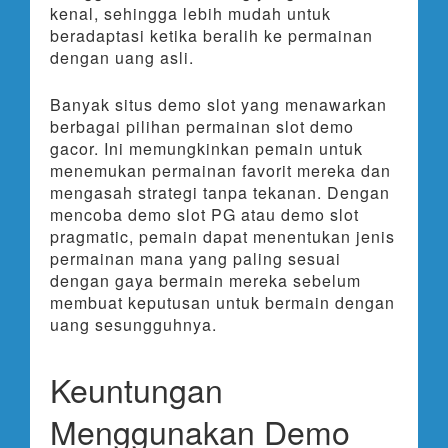
kenal, sehingga lebih mudah untuk
beradaptasi ketika beralih ke permainan
dengan uang asli.
Banyak situs demo slot yang menawarkan
berbagai pilihan permainan slot demo
gacor. Ini memungkinkan pemain untuk
menemukan permainan favorit mereka dan
mengasah strategi tanpa tekanan. Dengan
mencoba demo slot PG atau demo slot
pragmatic, pemain dapat menentukan jenis
permainan mana yang paling sesuai
dengan gaya bermain mereka sebelum
membuat keputusan untuk bermain dengan
uang sesungguhnya.
Keuntungan
Menggunakan Demo