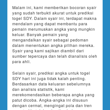
Malam ini, kami memberikan bocoran syair
yang sudah terbukti akurat untuk prediksi
togel SDY. Dalam syair ini, terdapat makna
mendalam yang dapat membantu para
pemain merumuskan angka yang mungkin
keluar. Banyak pemain yang
mengandalkan syair sebagai pedoman
dalam menentukan angka pilihan mereka.
Syair yang kami sajikan diambil dari
sumber tepercaya dan telah dianalisis oleh
para ahli.
Selain syair, prediksi angka untuk togel
SDY hari ini juga tidak kalah penting.
Berdasarkan data keluaran sebelumnya
dan analisis statistik, kami
merekomendasikan beberapa angka yang
patut dicoba. Angka-angka ini disusun
dengan cermat, mengingat pola dan tren