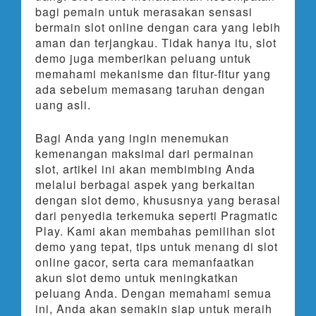
bagi pemain untuk merasakan sensasi
bermain slot online dengan cara yang lebih
aman dan terjangkau. Tidak hanya itu, slot
demo juga memberikan peluang untuk
memahami mekanisme dan fitur-fitur yang
ada sebelum memasang taruhan dengan
uang asli.
Bagi Anda yang ingin menemukan
kemenangan maksimal dari permainan
slot, artikel ini akan membimbing Anda
melalui berbagai aspek yang berkaitan
dengan slot demo, khususnya yang berasal
dari penyedia terkemuka seperti Pragmatic
Play. Kami akan membahas pemilihan slot
demo yang tepat, tips untuk menang di slot
online gacor, serta cara memanfaatkan
akun slot demo untuk meningkatkan
peluang Anda. Dengan memahami semua
ini, Anda akan semakin siap untuk meraih