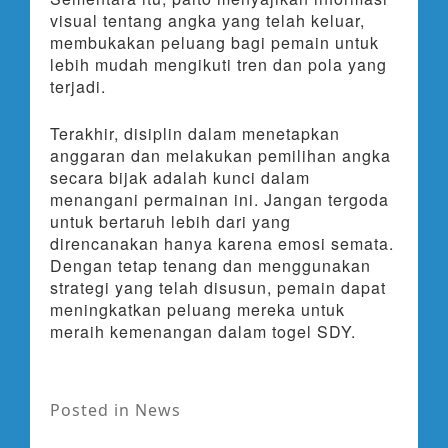
visual tentang angka yang telah keluar,
membukakan peluang bagi pemain untuk
lebih mudah mengikuti tren dan pola yang
terjadi.
Terakhir, disiplin dalam menetapkan
anggaran dan melakukan pemilihan angka
secara bijak adalah kunci dalam
menangani permainan ini. Jangan tergoda
untuk bertaruh lebih dari yang
direncanakan hanya karena emosi semata.
Dengan tetap tenang dan menggunakan
strategi yang telah disusun, pemain dapat
meningkatkan peluang mereka untuk
meraih kemenangan dalam togel SDY.
Posted in
News