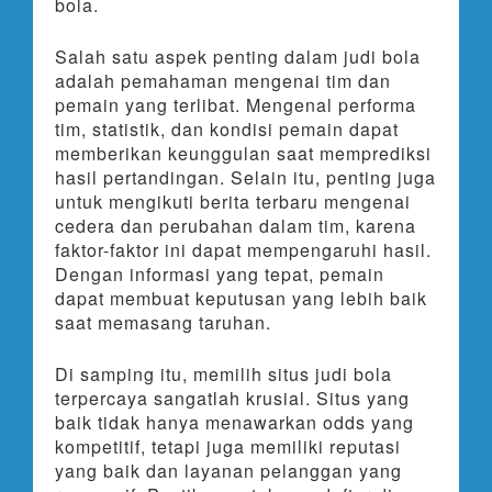
bola.
Salah satu aspek penting dalam judi bola
adalah pemahaman mengenai tim dan
pemain yang terlibat. Mengenal performa
tim, statistik, dan kondisi pemain dapat
memberikan keunggulan saat memprediksi
hasil pertandingan. Selain itu, penting juga
untuk mengikuti berita terbaru mengenai
cedera dan perubahan dalam tim, karena
faktor-faktor ini dapat mempengaruhi hasil.
Dengan informasi yang tepat, pemain
dapat membuat keputusan yang lebih baik
saat memasang taruhan.
Di samping itu, memilih situs judi bola
terpercaya sangatlah krusial. Situs yang
baik tidak hanya menawarkan odds yang
kompetitif, tetapi juga memiliki reputasi
yang baik dan layanan pelanggan yang