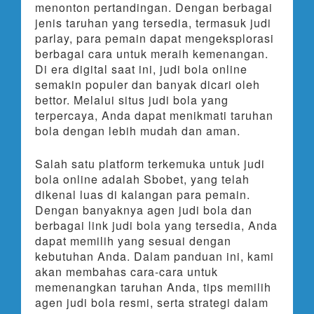
menonton pertandingan. Dengan berbagai
jenis taruhan yang tersedia, termasuk judi
parlay, para pemain dapat mengeksplorasi
berbagai cara untuk meraih kemenangan.
Di era digital saat ini, judi bola online
semakin populer dan banyak dicari oleh
bettor. Melalui situs judi bola yang
terpercaya, Anda dapat menikmati taruhan
bola dengan lebih mudah dan aman.
Salah satu platform terkemuka untuk judi
bola online adalah Sbobet, yang telah
dikenal luas di kalangan para pemain.
Dengan banyaknya agen judi bola dan
berbagai link judi bola yang tersedia, Anda
dapat memilih yang sesuai dengan
kebutuhan Anda. Dalam panduan ini, kami
akan membahas cara-cara untuk
memenangkan taruhan Anda, tips memilih
agen judi bola resmi, serta strategi dalam