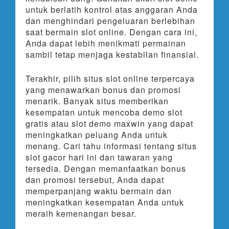
untuk berlatih kontrol atas anggaran Anda
dan menghindari pengeluaran berlebihan
saat bermain slot online. Dengan cara ini,
Anda dapat lebih menikmati permainan
sambil tetap menjaga kestabilan finansial.
Terakhir, pilih situs slot online terpercaya
yang menawarkan bonus dan promosi
menarik. Banyak situs memberikan
kesempatan untuk mencoba demo slot
gratis atau slot demo maxwin yang dapat
meningkatkan peluang Anda untuk
menang. Cari tahu informasi tentang situs
slot gacor hari ini dan tawaran yang
tersedia. Dengan memanfaatkan bonus
dan promosi tersebut, Anda dapat
memperpanjang waktu bermain dan
meningkatkan kesempatan Anda untuk
meraih kemenangan besar.